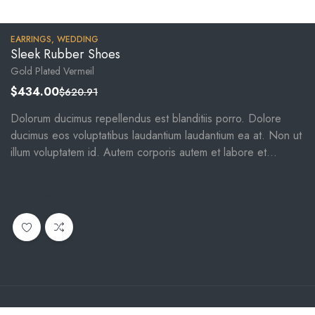
EARRINGS
,
WEDDING
Sleek Rubber Shoes
Gold Plated Vermeil
$
434.00
$
620.91
Dolorum ducimus repellendus est blanditiis porro. Dolore
ducimus eos voluptatibus laudantium laudantium ea at. Non ut
illum voluptatem id. Autem corporis autem et labore et
accusantium.
ADD TO CART