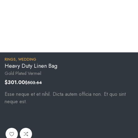
RINGS
,
WEDDING
Heavy Duty Linen Bag
Gold Plated Vermeil
$
301.00
$
503.64
Esse neque et et nihil. Dicta autem officia non. Et quo sint
neque est.
ADD TO CART