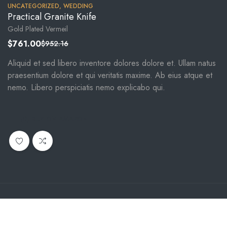
UNCATEGORIZED
,
WEDDING
Practical Granite Knife
Gold Plated Vermeil
$
761.00
$
952.16
Aliquid et sed libero inventore dolores dolore et. Ullam natus
praesentium dolore et qui veritatis maxime. Ab eius atque et
nemo. Libero perspiciatis nemo explicabo qui.
BUY ON AMAZON