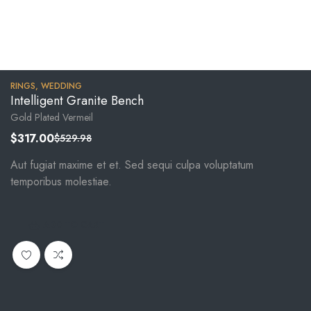
RINGS
,
WEDDING
Intelligent Granite Bench
Gold Plated Vermeil
$
317.00
$
529.98
Aut fugiat maxime et et. Sed sequi culpa voluptatum
temporibus molestiae.
ADD TO CART