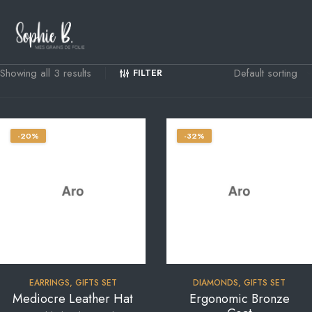
Showing all 3 results
FILTER
-20%
-32%
EARRINGS
,
GIFTS SET
DIAMONDS
,
GIFTS SET
Mediocre Leather Hat
Ergonomic Bronze