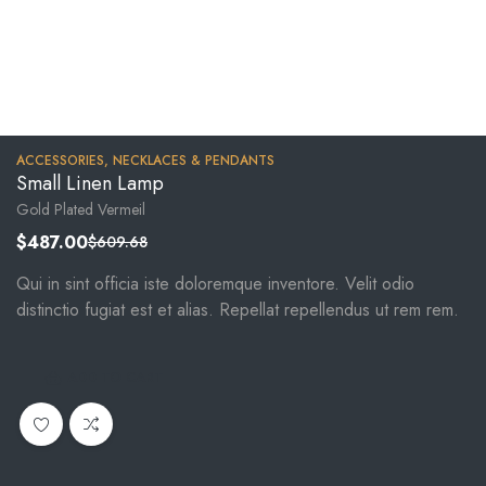
ACCESSORIES
,
NECKLACES & PENDANTS
Small Linen Lamp
Gold Plated Vermeil
$
487.00
$
609.68
Qui in sint officia iste doloremque inventore. Velit odio
distinctio fugiat est et alias. Repellat repellendus ut rem rem.
ADD TO CART