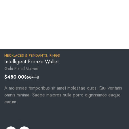
NECKLACES & PENDANTS
,
RINGS
Intelligent Bronze Wallet
Gold Plated Vermeil
$
480.00
$
687.10
A molestiae temporibus sit amet molestiae quos. Qui veritatis
omnis minima. Saepe maiores nulla porro dignissimos eaque
earum.
ADD TO CART